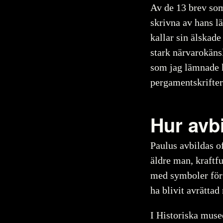
Av de 13 brev som
skrivna av hans l
kallar sin älskade
stark närvarokäns
som jag lämnade k
pergamentskrifte
Hur avb
Paulus avbildas o
äldre man, kraftf
med symboler för 
ha blivit avrätta
I Historiska musee