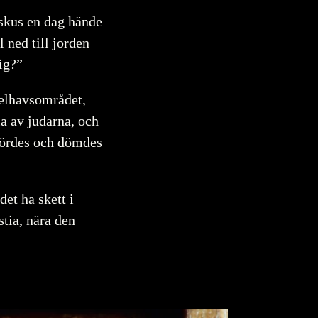
askus en dag hände
 ned till jorden
mig?”
elhavsområdet,
a av judarna, och
hördes och dömdes
et ha skett i
tia, nära den