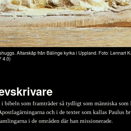
huggs. Altarskåp från Bälinge kyrka i Uppland. Foto: Lennart K
 4.0)
revskrivare
er i bibeln som framträder så tydligt som människa som
postlagärningarna och i de texter som kallas Paulus br
örsamlingarna i de områden där han missionerade.