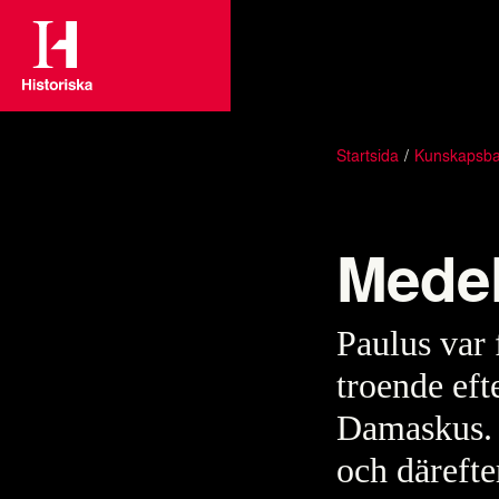
Startsida
Kunskapsb
Medel
Paulus var 
troende efte
Damaskus. L
och därefte