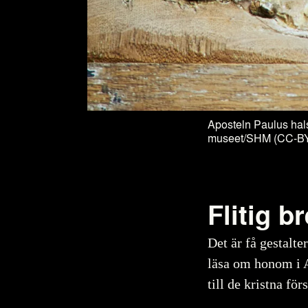
Aposteln Paulus hals
museet/SHM (CC-BY
Flitig b
Det är få gestalt
läsa om honom i A
till de kristna f