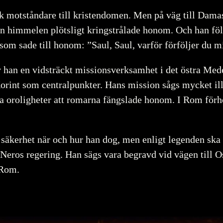
rk motståndare till kristendomen. Men på väg till Dam
rån himmelen plötsligt kringstrålade honom. Och han föll
 som sade till honom: ”Saul, Saul, varför förföljer du 
han en vidsträckt missionsverksamhet i det östra Med
rint som centralpunkter. Hans mission sågs mycket ill
a oroligheter att romarna fängslade honom. I Rom för
säkerhet när och hur han dog, men enligt legenden ska d
Neros regering. Han sägs vara begravd vid vägen till Os
 Rom.