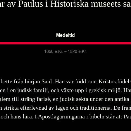
r av Paulus i Historiska museets s
Medeltid
1050 e.Kr. – 1520 e.Kr.
 hette från början Saul. Han var född runt Kristus födels
ien i en judisk familj, och växte upp i grekisk miljö. Ha
alem till sträng farisé, en judisk sekta under den antika
in strikta efterlevnad av lagen och traditionerna. De fram
s och hans lära. I Apostlagärningarna i bibeln står att P