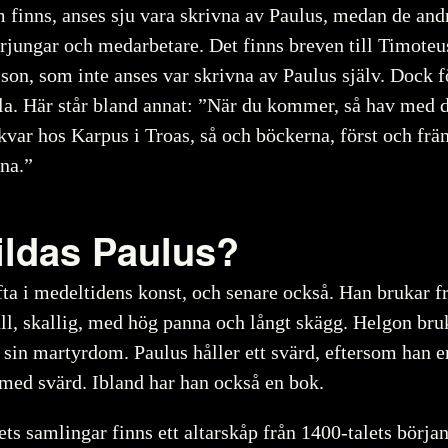
 finns, anses sju vara skrivna av Paulus, medan de and
ärjungar och medarbetare. Det finns breven till Timote
 son, som inte anses var skrivna av Paulus själv. Dock 
la. Här står bland annat: ”När du kommer, så hav med 
var hos Karpus i Troas, så och böckerna, först och frä
rna.”
ildas Paulus?
fta i medeltidens konst, och senare också. Han brukar 
ull, skallig, med hög panna och långt skägg. Helgon bru
sin martyrdom. Paulus håller ett svärd, eftersom han e
d med svärd. Ibland har han också en bok.
ts samlingar finns ett altarskåp från 1400-talets början