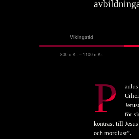
avbildninga
Vikingatid
800 e.Kr. – 1100 e.Kr.
P
aulus
Cilic
Jerus
för s
kontrast till Jesu
och mordlust”.