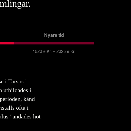
amlingar.
Nyare tid
1520 e.Kr. – 2025 e.Kr.
e i Tarsos i
n utbildades i
 perioden, känd
ställs ofta i
aulus ”andades hot