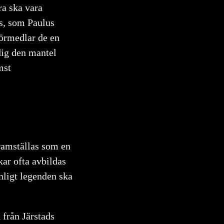
ra ska vara
us, som Paulus
förmedlar de en
dig den mantel
mst
framställas som en
kar ofta avbildas
nligt legenden ska
 från Järstads