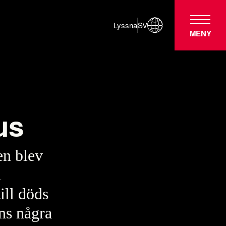
Lyssna
SV
MENY
us
en blev
l
ill döds
ns några