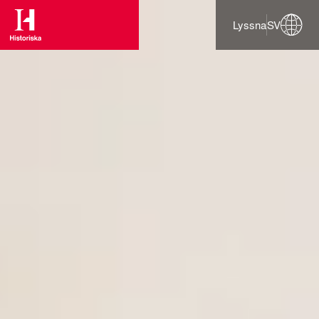
Lyssna
SV