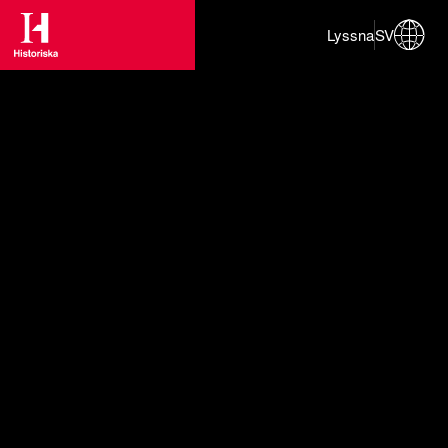
Lyssna
SV