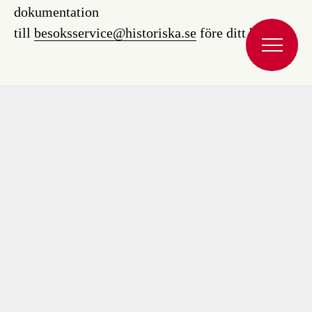
dokumentation
till
besoksservice@historiska.se
före ditt besök.
Oavsett om du är researrangör eller agent kan ett
besök med guidad visning på Historiska museet
enkelt integreras i paketresor. Foto: Ola Myrin,
Historiska museet/SHM