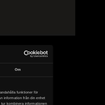
 Historiska museet (CC BY 4.0)
erket för alla ändamål, även
u anger upphovsperson och
er också fick han
Om
 och ärelystnad.
ar av
stret läggs med
andahålla funktioner för
n information från din enhet
 tur kombinera informationen