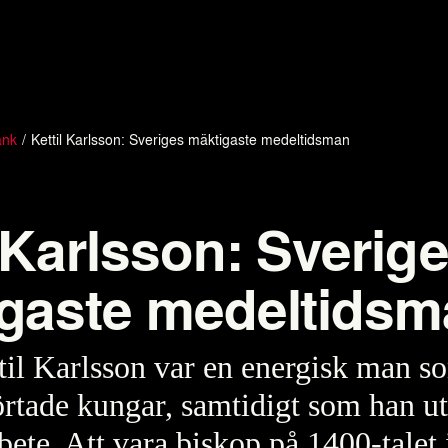
ank
Kettil Karlsson: Sveriges mäktigaste medeltidsman
l Karlsson: Sverig
gaste medeltids
il Karlsson var en energisk man so
örtade kungar, samtidigt som han ut
rbete. Att vara biskop på 1400-talet