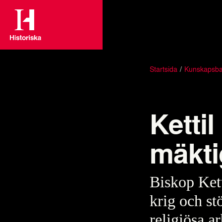
Startsida
Kunskapsb
Ketti
mäkti
Biskop Kett
krig och st
religiösa a