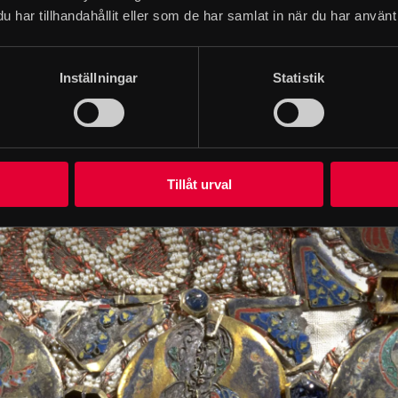
orna lägger man in prydnadsstenar eller bränner in emal
har tillhandahållit eller som de har samlat in när du har använt 
 suttit på en annan mitra. Systrarna i Vadstena brodera
 med bebådelsen med ängeln Gabriel och Maria, samt 
Inställningar
Statistik
us och Paulus.
Tillåt urval