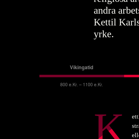
andra arbet
Kettil Karl
yrke.
Vikingatid
800 e.Kr. – 1100 e.Kr.
K
et
st
el