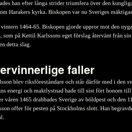
kades han efter långa strider triumfera över den kunglig
 om Harakers kyrka. Biskopen var nu Sveriges mäktiga
 vintern 1464-65. Biskopen gjorde uppror mot den nyg
 som på Kettil Karlssons eget förslag återvänt från sin 
n detta slag.
rvinnerlige faller
lsson blev riksföreståndare och står därför med i den s
s energi och maktlystnad hade till sist fört honom till
r våren 1465 drabbades Sverige av böldpest och den 1
lsson offer för pesten på Stockholms slott. Han begravd
l.