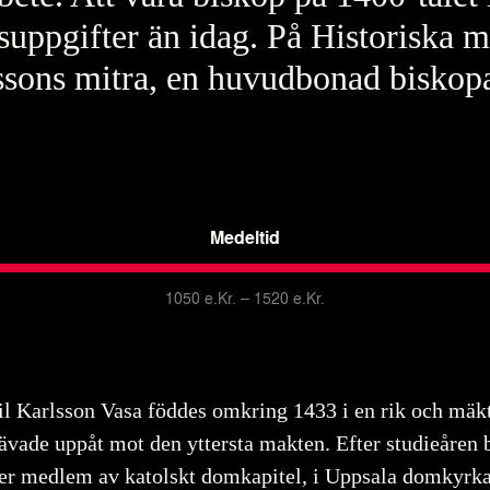
suppgifter än idag. På Historiska m
ssons mitra, en huvudbonad biskopar
Medeltid
1050 e.Kr. – 1520 e.Kr.
til Karlsson Vasa föddes omkring 1433 i en rik och mäkt
rävade uppåt mot den yttersta makten. Efter studieåren 
ler medlem av katolskt domkapitel, i Uppsala domkyrka