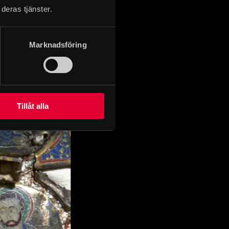
j i olika färger.
deras tjänster.
de med guld, silke
domkyrkans
Marknadsföring
Tillåt alla