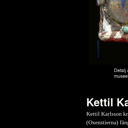
Detalj 
musee
Kettil K
Kettil Karlsson k
(Oxenstierna) fän