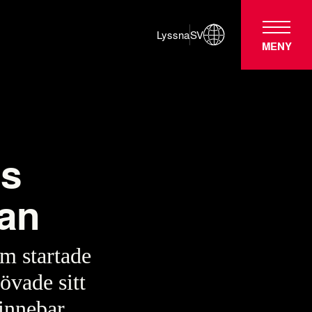
Lyssna
SV
MENY
es
man
m startade
övade sitt
 innebar