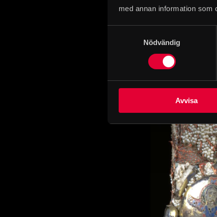
I de uppkomna rut
med annan information som du 
Dessa har tidigare
Samtyckesval
och pärlor motiv
Nödvändig
skyddshelgon Petr
Avvisa