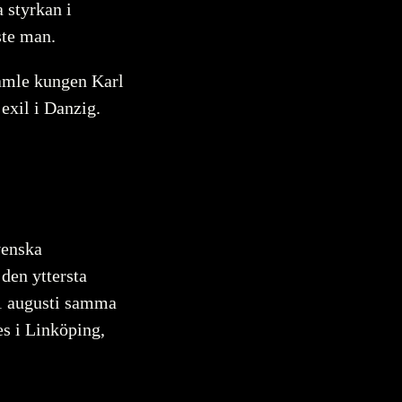
a styrkan i
ste man.
amle kungen Karl
exil i Danzig.
venska
 den yttersta
1 augusti samma
es i Linköping,