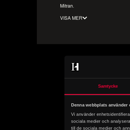
Mitran.
VISA MER
Material
:
Textil, Emalj, Pärlor
Datering
:
1458–1465
Tidsperiod
:
Senmedeltid
Storlek
:
Höjd: 790mm, Bredd: 300m
Föremålsnummer
:
96338_HST
Praktfu
Mer om föremålet
Antingen lät han t
Samtycke
den som gåva av s
De runda bilderna,
Denna webbplats använder 
cloisonnèemalj. 
Vi använder enhetsidentifierar
metalltrådar.
sociala medier och analysera 
till de sociala medier och a