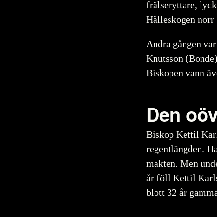
frälseryttare, lyc
Hälleskogen norr
Andra gången var
Knutsson (Bonde),
Biskopen vann äve
Den oöve
Biskop Kettil Kar
regentlängden. Han
makten. Men unde
år föll Kettil Kar
blott 32 år gamma