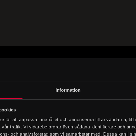
Upphov
Anställd vid SHM,
Du får bearbeta och dela v
m
kommersiella, så länge d
licensgivare.
ll symbol för makt
illverka mitran så fort han tillträtt biskopstjänsten, ell
Information
ystrarna i Vadstena kloster. Mitran utstrålade makt, lyx
 eller plaketterna, är av förgyllt silver med inläggning
cookies
Cloisonnèemalj är en gammal dekorationsmetod där mön
e för att anpassa innehållet och annonserna till användarna, tillh
vår trafik. Vi vidarebefordrar även sådana identifierare och anna
nnons- och analysföretag som vi samarbetar med. Dessa kan i sin