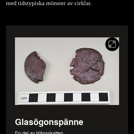
med tidstypiska mönster av cirklar.
Mer om föremålet
Glasögonspänne
En del av Hågaskatten