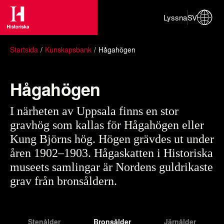
Lyssna
SV
Startsida
Kunskapsbank
Hågahögen
Hågahögen
I närheten av Uppsala finns en stor
gravhög som kallas för Hågahögen eller
Kung Björns hög. Högen grävdes ut under
åren 1902–1903. Hågaskatten i Historiska
museets samlingar är Nordens guldrikaste
grav från bronsåldern.
Stenålder
Bronsålder
Järnålder