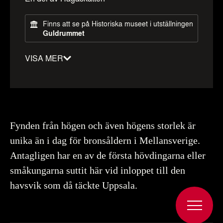
Finns att se på Historiska museet i utställningen
Guldrummet
VISA MER
Material
:
Brons, Guld
Datering
:
-1100–-0900
Tidsperiod
:
Bronsålder period IV
Föremålsnummer
:
209101_HST
Fynden från högen och även högens storlek är
unika än i dag för bronsåldern i Mellansverige.
Antagligen har en av de första hövdingarna eller
småkungarna suttit här vid inloppet till den
Upphov
Eriksson, Thomas, Historiska museet (CC BY
4.0)
havsvik som då täckte Uppsala.
Du får bearbeta och dela verket för alla ändamål, även
kommersiella, så länge du anger upphovsperson och
licensgivare.