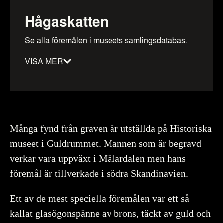
Hågaskatten
Se alla föremålen i museets samlingsdatabas.
VISA MER
Material
:
Brons
Datering
:
-1100–-0900
Tidsperiod
:
Bronsålder period IV
Föremålsnummer
:
1284839_HST
Många fynd från graven är utställda på Historiska
museet i Guldrummet. Mannen som är begravd
verkar vara uppväxt i Mälardalen men hans
föremål är tillverkade i södra Skandinavien.
Upphov
Myrin, Ola, Historiska museet (CC BY 4.0)
Du får bearbeta och dela verket för alla ändamål, även
kommersiella, så länge du anger upphovsperson och
Ett av de mest speciella föremålen var ett så
licensgivare.
kallat glasögonspänne av brons, täckt av guld och