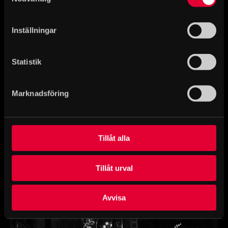
Historiska museet
Inställningar
Statistik
Dokument & länkar
PM_Ljusspel på Historiska museets
Marknadsföring
fasad på Förintelsens minnesdag
Tillåt alla
Tillåt urval
Avvisa