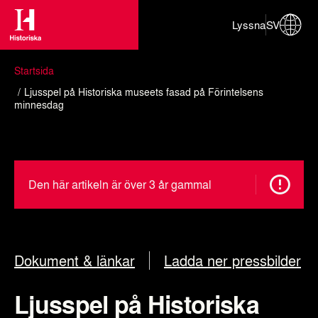
Lyssna
SV
Startsida
Ljusspel på Historiska museets fasad på Förintelsens
minnesdag
Den här artikeln är över 3 år gammal
Dokument & länkar
Ladda ner pressbilder
Ljusspel på Historiska