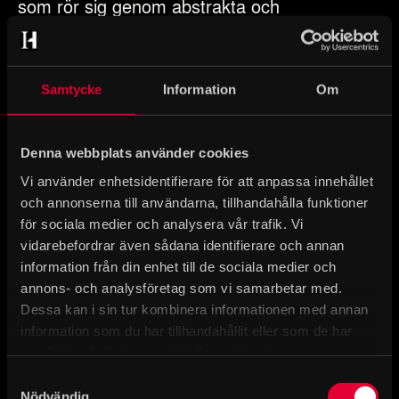
som rör sig genom abstrakta och
organiserade former när de formas framför
våra ögon.
Samtycke
Information
Om
För mer information kontakta pressansvarig
Ninna Bengtsson, tel. 010-480 80 76
e-post: ninna.bengtsson@shm.se
Denna webbplats använder cookies
Historiska museet – vi är hela Sveriges
Vi använder enhetsidentifierare för att anpassa innehållet
och annonserna till användarna, tillhandahålla funktioner
museum för historia och arkeologi. Vi berättar
för sociala medier och analysera vår trafik. Vi
om dramatiska livsöden, maktkamper, kärlek,
vidarebefordrar även sådana identifierare och annan
fest och vardag från istid till nutid.
information från din enhet till de sociala medier och
Samlingarna består av tio miljoner föremål
annons- och analysföretag som vi samarbetar med.
från 10 000 år. Här finns bland annat Sveriges
Dessa kan i sin tur kombinera informationen med annan
äldsta bevarade klädesplagg, vikingatida
information som du har tillhandahållit eller som de har
skatter, reliker, rustningar och madonnor.
samlat in när du har använt deras tjänster.
Upplev Sveriges historia!
Samtyckesval
Nödvändig