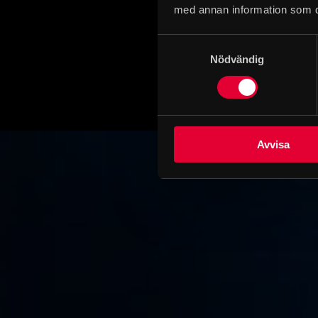
Historiska mu
med annan information som du 
Samtyckesval
Nödvändig
Avvisa