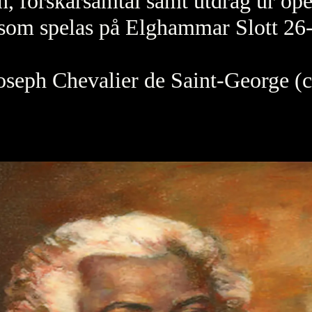
n, forskarsamtal samt utdrag ur op
m spelas på Elghammar Slott 26-
oseph Chevalier de Saint-George (c