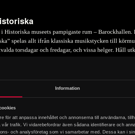
istoriska
i Historiska museets pampigaste rum – Barockhallen. I
ka” spelas allt ifrån klassiska musikstycken till körmu
valda torsdagar och fredagar, och vissa helger. Håll ut
Information
cookies
 konserten. Vill du även besöka utställningarna betalar du entré i 
e för att anpassa innehållet och annonserna till användarna, tillh
 och biljetter
vår trafik. Vi vidarebefordrar även sådana identifierare och anna
nnons- och analysföretag som vi samarbetar med. Dessa kan i sin