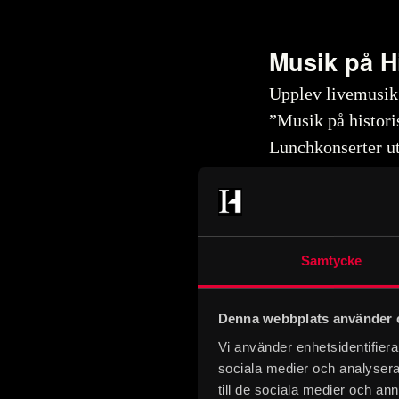
Musik på H
Upplev livemusik 
”Musik på historis
Lunchkonserter ut
kalendarium.
Alltid fri entré!
Samtycke
Denna webbplats använder 
Fri entré till
Vi använder enhetsidentifierar
kommer.
Entré
sociala medier och analysera 
till de sociala medier och a