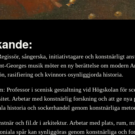
kande:
egissör, sångerska, initiativtagare och konstnärligt ans
t-Georges musik möter en ny berättelse om modern A
n, rasifiering och kvinnors osynliggjorda historia.
m: Professor i scenisk gestaltning vid Högskolan för s
itet. Arbetar med konstnärlig forskning och att ge nya 
la historia och sockerhandel genom konstnärliga meto
tnär och fil.dr i arkitektur. Arbetar med plats, rum, m
loniala spår kan synliggöras genom konstnärliga och fo