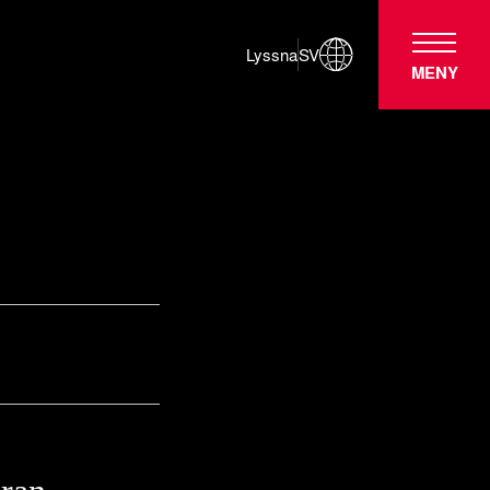
Lyssna
SV
MENY