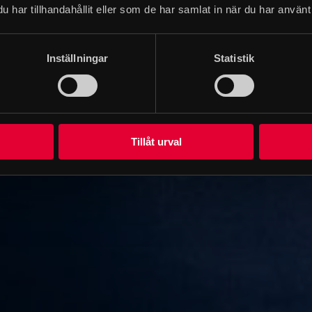
seet, Narvavägen 17. T-bana: Karlaplan eller Östermalmstorg.
har tillhandahållit eller som de har samlat in när du har använt 
Inställningar
Statistik
Tillåt urval