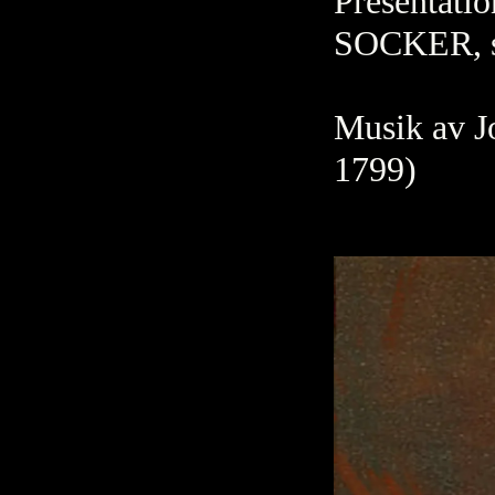
Presentatio
SOCKER, so
Musik av J
1799)