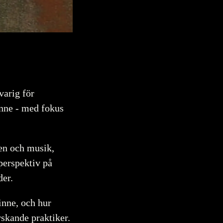
varig för
nne - med fokus
cen och musik,
perspektiv på
der.
inne, och hur
rskande praktiker.