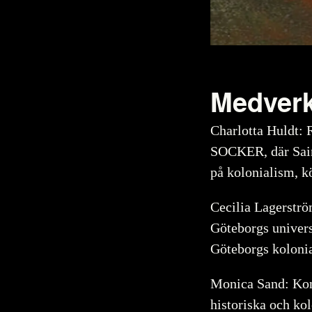
Medver
Charlotta Huldt: R
SOCKER, där Sain
på kolonialism, kö
Cecilia Lagerströ
Göteborgs univers
Göteborgs kolonia
Monica Sand: Kons
historiska och ko