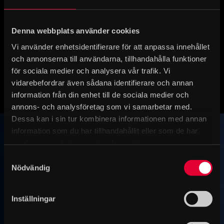
kommer.
Entré och biljetter
Denna webbplats använder cookies
Historiska museet, Narvavägen 17. T-bana:
Karlaplan eller Östermalmstorg.
Vi använder enhetsidentifierare för att anpassa innehållet
och annonserna till användarna, tillhandahålla funktioner
för sociala medier och analysera vår trafik. Vi
vidarebefordrar även sådana identifierare och annan
information från din enhet till de sociala medier och
annons- och analysföretag som vi samarbetar med.
Dessa kan i sin tur kombinera informationen med annan
information som du har tillhandahållit eller som de har
samlat in när du har använt deras tjänster.
Samtyckesval
Nödvändig
Inställningar