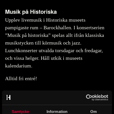
Musik på Historiska
Upplev livemusik i Historiska museets
pampigaste rum – Barockhallen. I konsertserien
”Musik på historiska” spelas allt ifrån klassiska
musikstycken till körmusik och jazz.
Lunchkonserter utvalda torsdagar och fredagar,
och vissa helger. Håll utkik i museets
kalendarium.
Alltid fri entré!
Fri entré till konserten. Vill du även besöka
Samtycke
Information
Om
utställningarna betalar du entré i kassan när du