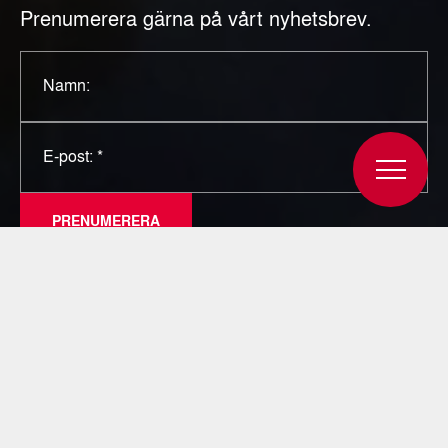
Prenumerera gärna på vårt nyhetsbrev.
Namn:
E-post: *
PRENUMERERA
Jag godkänner att mina kontaktuppgifter sparas.
Dessa delas inte vidare till någon part, och vi
anstränger oss för att enbart skicka relevant
information.
Läs mer om hur vi hanterar personuppgifter